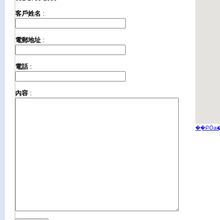
客戶姓名
:
電郵地址
:
電話
:
內容
:
��ܸԲӦa