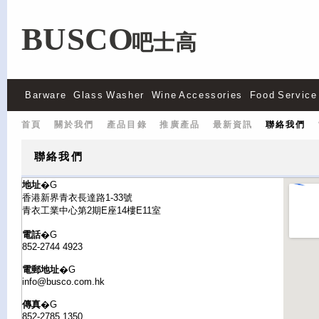
BUSCO
吧士高
Barware
Glass Washer
Wine Accessories
Food Service
首頁
關於我們
產品目錄
推廣產品
最新資訊
聯絡我們
聯絡我們
地址
�G
香港新界青衣長達路1-33號
青衣工業中心第2期E座14樓E11室
電話
�G
852-2744 4923
電郵地址
�G
info@busco.com.hk
傳真
�G
852-2785 1350